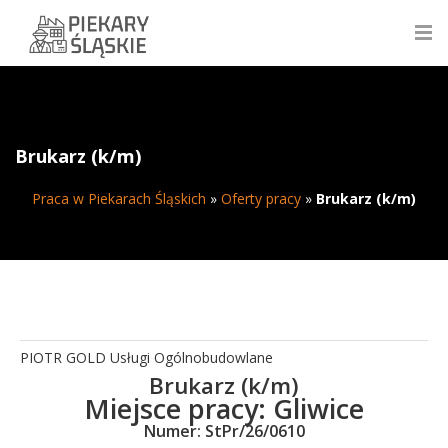
Brukarz (k/m)
Praca w Piekarach Śląskich
»
Oferty pracy
»
Brukarz (k/m)
PIOTR GOLD Usługi Ogólnobudowlane
Brukarz (k/m)
Miejsce pracy:
Gliwice
Numer: StPr/26/0610