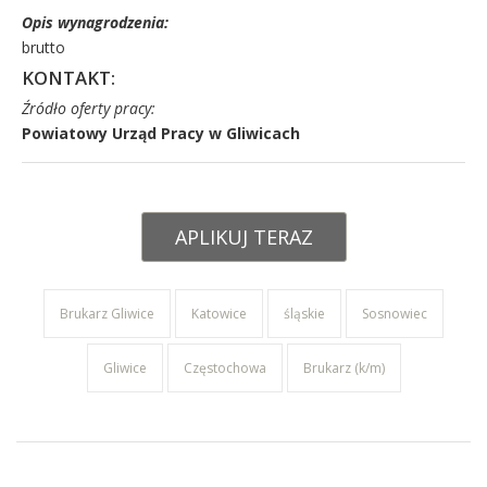
Opis wynagrodzenia:
brutto
KONTAKT:
Źródło oferty pracy:
Powiatowy Urząd Pracy w Gliwicach
APLIKUJ TERAZ
Brukarz Gliwice
Katowice
śląskie
Sosnowiec
Gliwice
Częstochowa
Brukarz (k/m)