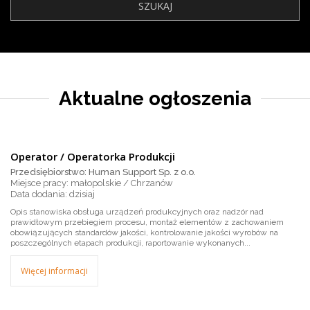
Aktualne ogłoszenia
Operator / Operatorka Produkcji
Przedsiębiorstwo: Human Support Sp. z o.o.
Miejsce pracy: małopolskie / Chrzanów
dzisiaj
Opis stanowiska obsługa urządzeń produkcyjnych oraz nadzór nad
prawidłowym przebiegiem procesu, montaż elementów z zachowaniem
obowiązujących standardów jakości, kontrolowanie jakości wyrobów na
poszczególnych etapach produkcji, raportowanie wykonanych...
Więcej informacji