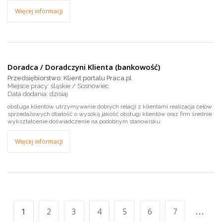
Więcej informacji
Doradca / Doradczyni Klienta (bankowość)
Przedsiębiorstwo: Klient portalu Praca.pl
Miejsce pracy: śląskie / Sosnowiec
dzisiaj
obsługa klientów utrzymywanie dobrych relacji z klientami realizacja celów
sprzedażowych dbałość o wysoką jakość obsługi klientów oraz firm średnie
wykształcenie doświadczenie na podobnym stanowisku
Więcej informacji
...
1
2
3
4
5
6
7