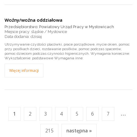
Woźny/woźna oddziałowa
Przedsiębiorstwo: Powiatowy Urząd Pracy w Mysłowicach
Miejsce pracy: śląskie / Mysłowice
dzisiaj
Utrzymywanie czystości placówki, prace porządkowe, mycie okien, pomoc
przy posiłkach dzieci, rozdawanie posiłków, pomoc podczas spacerów,
pomoc dzieciom podczas czynności higienicznych. Wymagania konieczne:
Wykształcenie: podstawowe Wymagania inne:
Więcej informacji
...
1
2
3
4
5
6
7
215
następna »