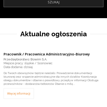
Aktualne ogłoszenia
Pracownik / Pracownica Administracyjno-Biurowy
Przedsiębiorstwo: Bowim S.A.
Miejsce pracy: śląskie / Sosnowiec
dzisiaj
Do Twoich obowiązków będzie należało: Prowadzenie dokumentacji
biurowej oraz wsparcie administracyjne dla innych działów Koordynacja
obiegu dokumentów i dbanie o prawidłowy przepływ informacji Obsługa
przewoźników - dostawców/odbiorców Dbanie o miłą...
Więcej informacji