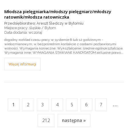
Młodsza pielęgniarka/młodszy pielęgniarz/młodszy
ratownik/młodsza ratowniczka
Przedsiębiorstwo: Areszt Śledczy w Bytomiu
Miejsce pracy: śląskie / Bytom
wczoraj
dogodny rozkład czasu pracy w systemie 8 lub 12 godzinnym -
wielozmianowym; w bezpośrednim kontakcie z osobami pozbawionymi
wolności. Wymagania konieczne: Wykształcenie: średnie ogólnokształcące
Wymagania inne: WYMAGANIA STAWIANE KANDYDATOM:aktualne prawo...
Więcej informacji
...
1
2
3
4
5
6
7
212
następna »