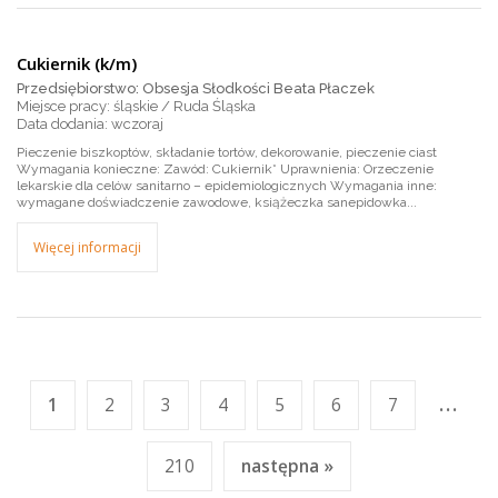
Cukiernik (k/m)
Przedsiębiorstwo: Obsesja Słodkości Beata Płaczek
Miejsce pracy: śląskie / Ruda Śląska
wczoraj
Pieczenie biszkoptów, składanie tortów, dekorowanie, pieczenie ciast
Wymagania konieczne: Zawód: Cukiernik* Uprawnienia: Orzeczenie
lekarskie dla celów sanitarno – epidemiologicznych Wymagania inne:
wymagane doświadczenie zawodowe, książeczka sanepidowka...
Więcej informacji
...
1
2
3
4
5
6
7
210
następna »