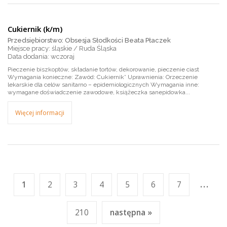
Cukiernik (k/m)
Przedsiębiorstwo: Obsesja Słodkości Beata Płaczek
Miejsce pracy: śląskie / Ruda Śląska
wczoraj
Pieczenie biszkoptów, składanie tortów, dekorowanie, pieczenie ciast
Wymagania konieczne: Zawód: Cukiernik* Uprawnienia: Orzeczenie
lekarskie dla celów sanitarno – epidemiologicznych Wymagania inne:
wymagane doświadczenie zawodowe, książeczka sanepidowka...
Więcej informacji
...
1
2
3
4
5
6
7
210
następna »