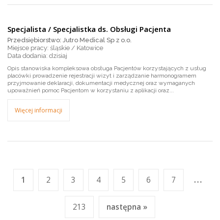
Specjalista / Specjalistka ds. Obsługi Pacjenta
Przedsiębiorstwo: Jutro Medical Sp z o.o.
Miejsce pracy: śląskie / Katowice
dzisiaj
Opis stanowiska kompleksowa obsługa Pacjentów korzystających z usług
placówki prowadzenie rejestracji wizyt i zarządzanie harmonogramem
przyjmowanie deklaracji, dokumentacji medycznej oraz wymaganych
upoważnień pomoc Pacjentom w korzystaniu z aplikacji oraz...
Więcej informacji
...
1
2
3
4
5
6
7
213
następna »