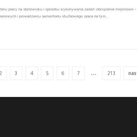
teru pracy na stanowisku i sposobu wykonywania zadań: obciążenie mięśniowo – 
ranowych i prowadzeniu samochodu służbowego, praca na tym...
...
2
3
4
5
6
7
213
nas