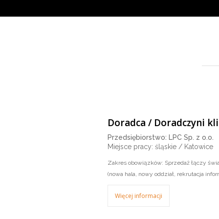
Doradca / Doradczyni k
Przedsiębiorstwo: LPC Sp. z o.o.
Miejsce pracy: śląskie / Katowice
Zakres obowiązków: Sprzedaż łączy świa
(nowa hala, nowy oddział, rekrutacja infor
Więcej informacji