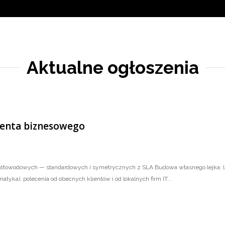
Aktualne ogłoszenia
lienta biznesowego
tłowodowych — standardowych i symetrycznych z SLA Budowa własnego lejka: li
matyka), polecenia od obecnych klientów i od lokalnych firm IT...