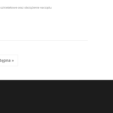
szkieletowe oraz obciążenie narządu
tępna »