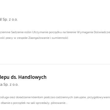
 Sp. z o.o.
 ziemne Sadzenie roślin Utrzymanie porządku na terenie Wymagania Doświadczeni
ość pracy w zespole Zaangażowanie i sumienność
klepu ds. Handlowych
a Sp. z o.o.
a obsługa oraz doradzanie klientom podczas codziennych zakupów, przygotowywani
 dbanie o porządek na sali sprzedaży, pilnowanie...