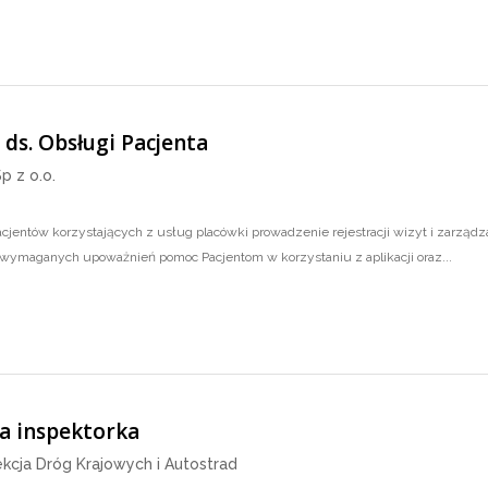
a ds. Obsługi Pacjenta
p z o.o.
cjentów korzystających z usług placówki prowadzenie rejestracji wizyt i zarz
 wymaganych upoważnień pomoc Pacjentom w korzystaniu z aplikacji oraz...
za inspektorka
kcja Dróg Krajowych i Autostrad