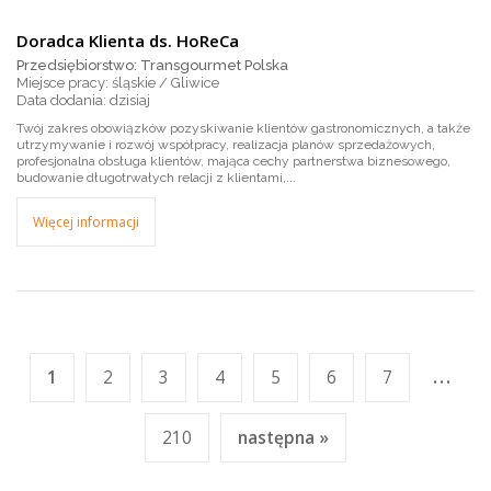
Doradca Klienta ds. HoReCa
Przedsiębiorstwo: Transgourmet Polska
Miejsce pracy: śląskie / Gliwice
dzisiaj
Twój zakres obowiązków pozyskiwanie klientów gastronomicznych, a także
utrzymywanie i rozwój współpracy, realizacja planów sprzedażowych,
profesjonalna obsługa klientów, mająca cechy partnerstwa biznesowego,
budowanie długotrwałych relacji z klientami,...
Więcej informacji
...
1
2
3
4
5
6
7
210
następna »