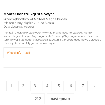
Monter konstrukcji stalowych
Przedsiębiorstwo: AEM Steel Magda Dudek
Miejsce pracy: śląskie / Ruda Śląska
wczoraj
montaż rurociągów stalowych Wymagania konieczne: Zawód: Monter
konstrukcji stalowych (wymagany staż - lata: 3) Wymagania inne: Praca na
terenie woj. śląskiego, pracodawca zapewnia transport, dodatkowo delegacje
Niemcy, Austria- 2 tygodnie w miesiącu
Więcej informacji
...
1
2
3
4
5
6
7
212
następna »