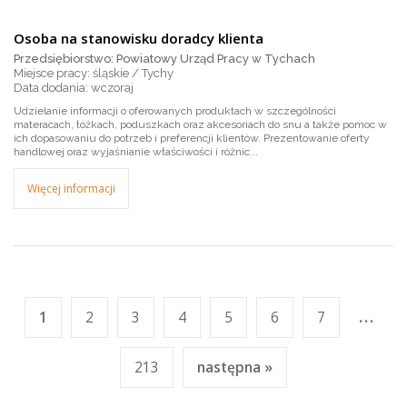
Osoba na stanowisku doradcy klienta
Przedsiębiorstwo: Powiatowy Urząd Pracy w Tychach
Miejsce pracy: śląskie / Tychy
wczoraj
Udzielanie informacji o oferowanych produktach w szczególności
materacach, łóżkach, poduszkach oraz akcesoriach do snu a także pomoc w
ich dopasowaniu do potrzeb i preferencji klientów. Prezentowanie oferty
handlowej oraz wyjaśnianie właściwości i różnic...
Więcej informacji
...
1
2
3
4
5
6
7
213
następna »