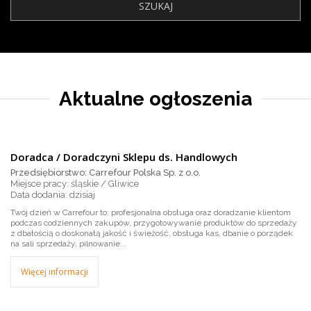
Aktualne ogłoszenia
Doradca / Doradczyni Sklepu ds. Handlowych
Przedsiębiorstwo: Carrefour Polska Sp. z o.o.
Miejsce pracy: śląskie / Gliwice
dzisiaj
Twój dzień w Carrefour to: profesjonalna obsługa oraz doradzanie klientom
podczas codziennych zakupów, przygotowywanie produktów do sprzedaży
z dbałością o doskonałą jakość i świeżość, obsługa kas, dbanie o porządek
na sali sprzedaży, pilnowanie...
Więcej informacji