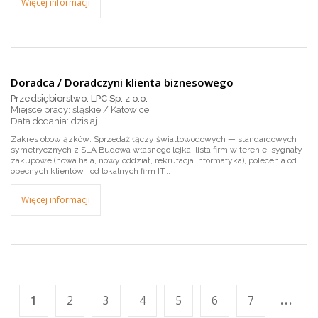
Więcej informacji
Doradca / Doradczyni klienta biznesowego
Przedsiębiorstwo: LPC Sp. z o.o.
Miejsce pracy: śląskie / Katowice
dzisiaj
Zakres obowiązków: Sprzedaż łączy światłowodowych — standardowych i
symetrycznych z SLA Budowa własnego lejka: lista firm w terenie, sygnały
zakupowe (nowa hala, nowy oddział, rekrutacja informatyka), polecenia od
obecnych klientów i od lokalnych firm IT...
Więcej informacji
...
1
2
3
4
5
6
7