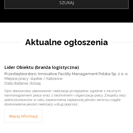
Aktualne ogłoszenia
Lider Obiektu (branża logistyczna)
Przedsiębiorstwo: Innovative Facility Management Polska Sp. z o. o.
Miejsce pracy: śląskie / Katowice
dzisiaj
Opis stanowiska: planowanie i realizacja przeglądów zgodnie z rocznym
harmonogramem praca wraz z technikiem i organizacja pracy Zespołu oraz
podwykonawców w celu zapewnienia najlepszej jakości serwisu ciągłe
doskonalenie jakości realizacji usług poprzez...
Więcej informacji