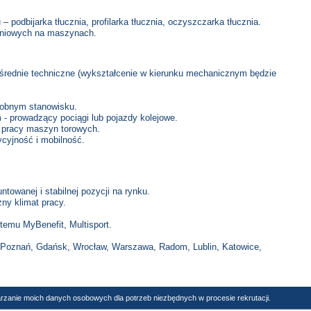
 podbijarka tłucznia, profilarka tłucznia, oczyszczarka tłucznia.
niowych na maszynach.
rednie techniczne (wykształcenie w kierunku mechanicznym będzie
dobnym stanowisku.
- prowadzący pociągi lub pojazdy kolejowe.
i pracy maszyn torowych.
cyjność i mobilność.
towanej i stabilnej pozycji na rynku.
ny klimat pracy.
temu MyBenefit, Multisport.
w, Poznań, Gdańsk, Wrocław, Warszawa, Radom, Lublin, Katowice,
rzanie moich danych osobowych dla potrzeb niezbędnych w procesie rekrutacji.