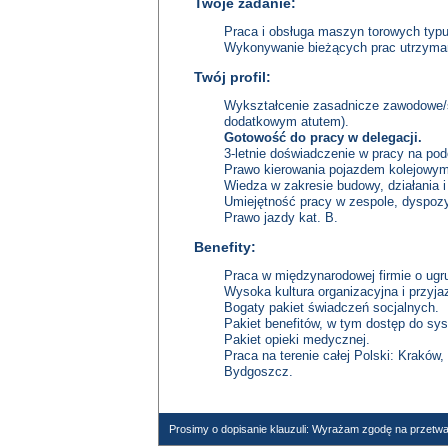
Twoje zadanie:
Praca i obsługa maszyn torowych typu –
Wykonywanie bieżących prac utrzyma
Twój profil:
Wykształcenie zasadnicze zawodowe/ś
dodatkowym atutem).
Gotowość do pracy w delegacji.
3-letnie doświadczenie w pracy na po
Prawo kierowania pojazdem kolejowym 
Wiedza w zakresie budowy, działania 
Umiejętność pracy w zespole, dyspozy
Prawo jazdy kat. B.
Benefity:
Praca w międzynarodowej firmie o ugrun
Wysoka kultura organizacyjna i przyjaz
Bogaty pakiet świadczeń socjalnych.
Pakiet benefitów, w tym dostęp do sys
Pakiet opieki medycznej.
Praca na terenie całej Polski: Krakó
Bydgoszcz.
Prosimy o dopisanie klauzuli: Wyrażam zgodę na przetwa