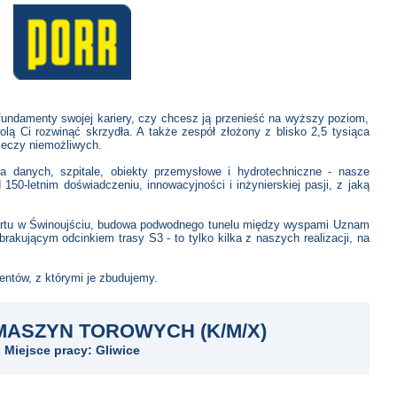
 fundamenty swojej kariery, czy chcesz ją przenieść na wyższy poziom,
ą Ci rozwinąć skrzydła. A także zespół złożony z blisko 2,5 tysiąca
zeczy niemożliwych.
ntra danych, szpitale, obiekty przemysłowe i hydrotechniczne - nasze
 150-letnim doświadczeniu, innowacyjności i inżynierskiej pasji, z jaką
rtu w Świnoujściu, budowa podwodnego tunelu między wyspami Uznam
rakującym odcinkiem trasy S3 - to tylko kilka z naszych realizacji, na
entów, z którymi je zbudujemy.
ASZYN TOROWYCH (K/M/X)
Miejsce pracy: Gliwice