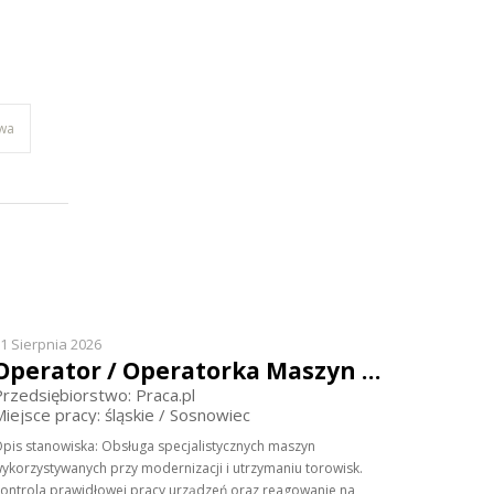
wa
1 Sierpnia 2026
Operator / Operatorka Maszyn Utrzymania Infrastruktury Kolejowej
Przedsiębiorstwo: Praca.pl
Miejsce pracy: śląskie / Sosnowiec
pis stanowiska: Obsługa specjalistycznych maszyn
ykorzystywanych przy modernizacji i utrzymaniu torowisk.
ontrola prawidłowej pracy urządzeń oraz reagowanie na