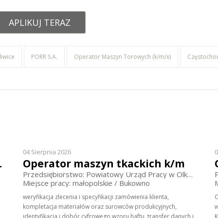
APLIKUJ TERAZ
liwice
PORR S.A.
Operator Maszyn Torowych (k/m/x)
Częstocho
04 Sierpnia 2026
0
ka Maszyn
Operator maszyn tkackich k/m
Przedsiębiorstwo: Powiatowy Urząd Pracy w Olkuszu
Miejsce pracy: małopolskie / Bukowno
weryfikacja zlecenia i specyfikacji zamówienia klienta,
O
kompletacja materiałów oraz surowców produkcyjnych,
w
identyfikacja i dobór cyfrowego wzoru haftu, transfer danych i
K