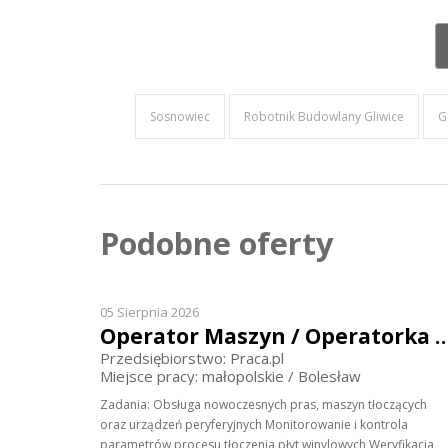
Sosnowiec
Robotnik Budowlany Gliwice
G
Podobne oferty
05 Sierpnia 2026
Operator Maszyn / Operator
Przedsiębiorstwo: Praca.pl
Miejsce pracy: małopolskie / Bolesław
Zadania: Obsługa nowoczesnych pras, maszyn tłoczących
oraz urządzeń peryferyjnych Monitorowanie i kontrola
parametrów procesu tłoczenia płyt winylowych Weryfikacja