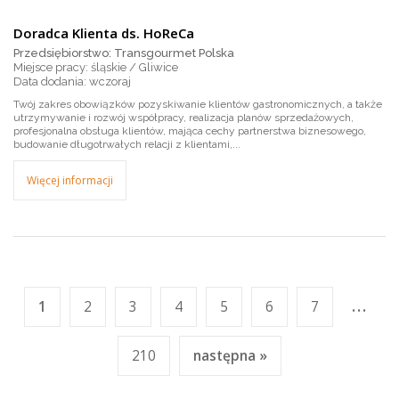
Doradca Klienta ds. HoReCa
Przedsiębiorstwo: Transgourmet Polska
Miejsce pracy: śląskie / Gliwice
wczoraj
Twój zakres obowiązków pozyskiwanie klientów gastronomicznych, a także
utrzymywanie i rozwój współpracy, realizacja planów sprzedażowych,
profesjonalna obsługa klientów, mająca cechy partnerstwa biznesowego,
budowanie długotrwałych relacji z klientami,...
Więcej informacji
...
1
2
3
4
5
6
7
210
następna »