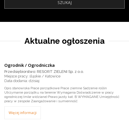
Aktualne ogłoszenia
Ogrodnik / Ogrodniczka
Przedsiębiorstwo: RESORT ZIELENI Sp. z o.o.
Miejsce pracy: śląskie / Katowice
dzisiaj
Opis stanowiska Prace porządkowe Prace ziemne Sadzenie roślin
Utrzymanie porządku na terenie Wymagania Doświadczenie w pracy
ogrodniczej (mile widziane) Prawo jazdy kat. B WYMAGANE Umiejętność
pracy w zespole Zaangażowanie i sumienność
Więcej informacji