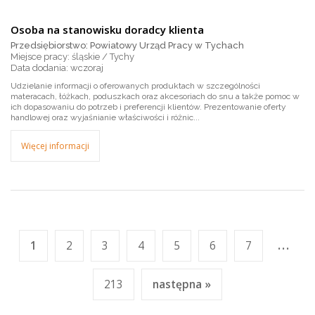
Osoba na stanowisku doradcy klienta
Przedsiębiorstwo: Powiatowy Urząd Pracy w Tychach
Miejsce pracy: śląskie / Tychy
wczoraj
Udzielanie informacji o oferowanych produktach w szczególności
materacach, łóżkach, poduszkach oraz akcesoriach do snu a także pomoc w
ich dopasowaniu do potrzeb i preferencji klientów. Prezentowanie oferty
handlowej oraz wyjaśnianie właściwości i różnic...
Więcej informacji
...
1
2
3
4
5
6
7
213
następna »