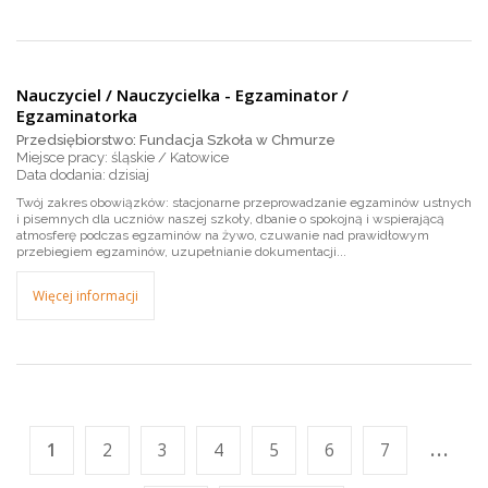
Nauczyciel / Nauczycielka - Egzaminator /
Egzaminatorka
Przedsiębiorstwo: Fundacja Szkoła w Chmurze
Miejsce pracy: śląskie / Katowice
dzisiaj
Twój zakres obowiązków: stacjonarne przeprowadzanie egzaminów ustnych
i pisemnych dla uczniów naszej szkoły, dbanie o spokojną i wspierającą
atmosferę podczas egzaminów na żywo, czuwanie nad prawidłowym
przebiegiem egzaminów, uzupełnianie dokumentacji...
Więcej informacji
...
1
2
3
4
5
6
7