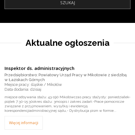
Aktualne ogłoszenia
Inspektor ds. administracyjnych
Przedsiębiorstwo: Powiatowy Urząd Pracy w Mikołowie z siedzibą
w Łaziskach Górnych
Miejsce pracy: śląskie / Mikołów
dzisiaj
miejsce odbywania stażu: 43-190 Mikołówczas pracy stażysty: poniedziałek-
piątek 7:30-15:30okres stażu: 3mcopis i zakres zadań:-Prace pomocnicze
związane z przyjmowaniem, wysyłką i ewidencją
korespondencjiadministracyjnej sądu,- Dystrybucja pism w formie...
Więcej informacji