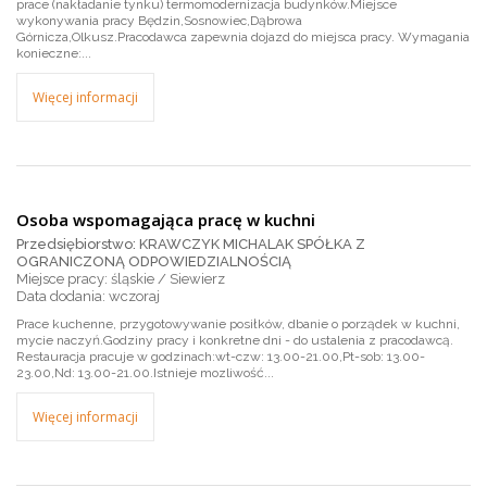
prace (nakładanie tynku) termomodernizacja budynków.Miejsce
wykonywania pracy Będzin,Sosnowiec,Dąbrowa
Górnicza,Olkusz.Pracodawca zapewnia dojazd do miejsca pracy. Wymagania
konieczne:...
Więcej informacji
Osoba wspomagająca pracę w kuchni
Przedsiębiorstwo: KRAWCZYK MICHALAK SPÓŁKA Z
OGRANICZONĄ ODPOWIEDZIALNOŚCIĄ
Miejsce pracy: śląskie / Siewierz
wczoraj
Prace kuchenne, przygotowywanie posiłków, dbanie o porządek w kuchni,
mycie naczyń.Godziny pracy i konkretne dni - do ustalenia z pracodawcą.
Restauracja pracuje w godzinach:wt-czw: 13.00-21.00,Pt-sob: 13.00-
23.00,Nd: 13.00-21.00.Istnieje mozliwość...
Więcej informacji