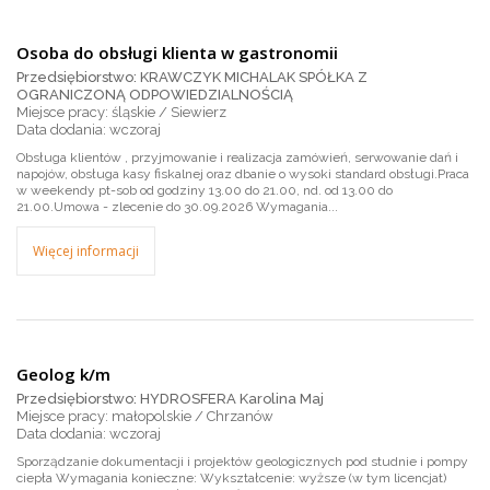
Osoba do obsługi klienta w gastronomii
Przedsiębiorstwo: KRAWCZYK MICHALAK SPÓŁKA Z
OGRANICZONĄ ODPOWIEDZIALNOŚCIĄ
Miejsce pracy: śląskie / Siewierz
wczoraj
Obsługa klientów , przyjmowanie i realizacja zamówień, serwowanie dań i
napojów, obsługa kasy fiskalnej oraz dbanie o wysoki standard obsługi.Praca
w weekendy pt-sob od godziny 13.00 do 21.00, nd. od 13.00 do
21.00.Umowa - zlecenie do 30.09.2026 Wymagania...
Więcej informacji
Geolog k/m
Przedsiębiorstwo: HYDROSFERA Karolina Maj
Miejsce pracy: małopolskie / Chrzanów
wczoraj
Sporządzanie dokumentacji i projektów geologicznych pod studnie i pompy
ciepła Wymagania konieczne: Wykształcenie: wyższe (w tym licencjat)