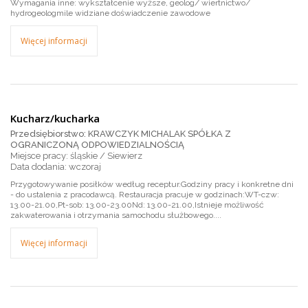
Wymagania inne: wykształcenie wyższe, geolog/ wiertnictwo/
hydrogeologmile widziane doświadczenie zawodowe
Więcej informacji
Kucharz/kucharka
Przedsiębiorstwo: KRAWCZYK MICHALAK SPÓŁKA Z
OGRANICZONĄ ODPOWIEDZIALNOŚCIĄ
Miejsce pracy: śląskie / Siewierz
wczoraj
Przygotowywanie posiłków według receptur.Godziny pracy i konkretne dni
- do ustalenia z pracodawcą. Restauracja pracuje w godzinach:WT-czw:
13.00-21.00,Pt-sob: 13.00-23.00Nd: 13.00-21.00,Istnieje możliwość
zakwaterowania i otrzymania samochodu służbowego....
Więcej informacji