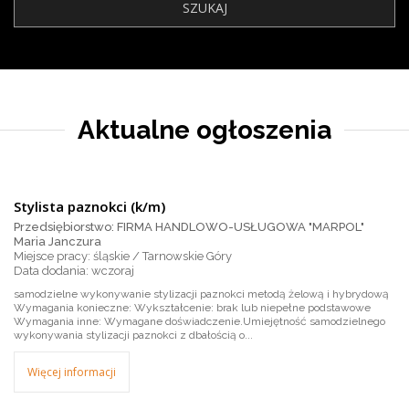
Aktualne ogłoszenia
Stylista paznokci (k/m)
Przedsiębiorstwo: FIRMA HANDLOWO-USŁUGOWA "MARPOL"
Maria Janczura
Miejsce pracy: śląskie / Tarnowskie Góry
wczoraj
samodzielne wykonywanie stylizacji paznokci metodą żelową i hybrydową
Wymagania konieczne: Wykształcenie: brak lub niepełne podstawowe
Wymagania inne: Wymagane doświadczenie.Umiejętność samodzielnego
wykonywania stylizacji paznokci z dbałością o...
Więcej informacji