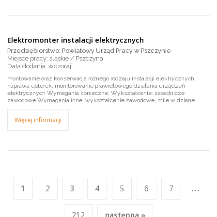
Elektromonter instalacji elektrycznych
Przedsiębiorstwo: Powiatowy Urząd Pracy w Pszczynie
Miejsce pracy: śląskie / Pszczyna
wczoraj
montowanie oraz konserwacja różnego rodzaju instalacji elektrycznych,
naprawa usterek, monitorowanie prawidłowego działania urządzeń
elektrycznych Wymagania konieczne: Wykształcenie: zasadnicze
zawodowe Wymagania inne: wykształcenie zawodowe, mile widziane...
Więcej informacji
...
1
2
3
4
5
6
7
212
następna »