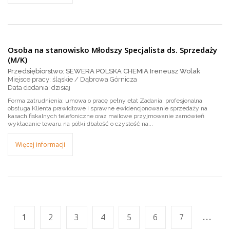
Osoba na stanowisko Młodszy Specjalista ds. Sprzedaży
(M/K)
Przedsiębiorstwo: SEWERA POLSKA CHEMIA Ireneusz Wolak
Miejsce pracy: śląskie / Dąbrowa Górnicza
dzisiaj
Forma zatrudnienia: umowa o pracę pełny etat Zadania: profesjonalna
obsługa Klienta prawidłowe i sprawne ewidencjonowanie sprzedaży na
kasach fiskalnych telefoniczne oraz mailowe przyjmowanie zamówień
wykładanie towaru na półki dbałość o czystość na...
Więcej informacji
...
1
2
3
4
5
6
7