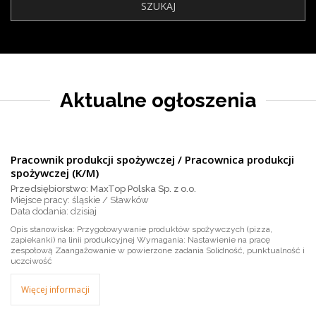
Aktualne ogłoszenia
Pracownik produkcji spożywczej / Pracownica produkcji
spożywczej (K/M)
Przedsiębiorstwo: MaxTop Polska Sp. z o.o.
Miejsce pracy: śląskie / Sławków
dzisiaj
Opis stanowiska: Przygotowywanie produktów spożywczych (pizza,
zapiekanki) na linii produkcyjnej Wymagania: Nastawienie na pracę
zespołową Zaangażowanie w powierzone zadania Solidność, punktualność i
uczciwość
Więcej informacji