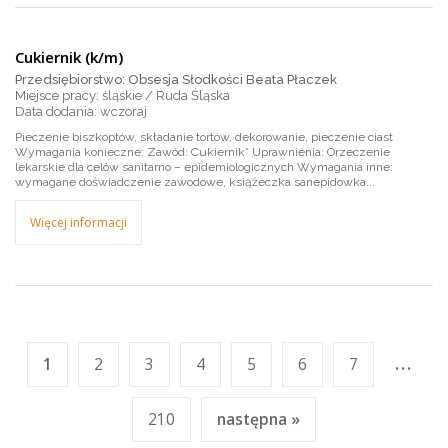
Cukiernik (k/m)
Przedsiębiorstwo: Obsesja Słodkości Beata Płaczek
Miejsce pracy: śląskie / Ruda Śląska
wczoraj
Pieczenie biszkoptów, składanie tortów, dekorowanie, pieczenie ciast
Wymagania konieczne: Zawód: Cukiernik* Uprawnienia: Orzeczenie
lekarskie dla celów sanitarno – epidemiologicznych Wymagania inne:
wymagane doświadczenie zawodowe, książeczka sanepidowka...
Więcej informacji
...
1
2
3
4
5
6
7
210
następna »