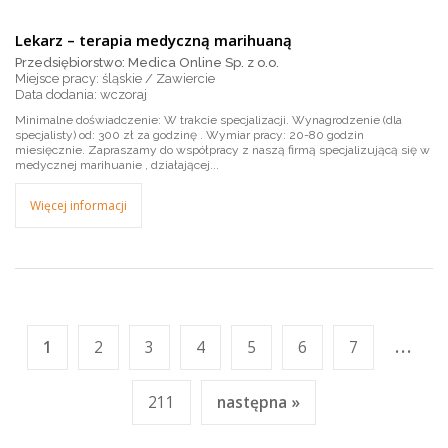
Lekarz – terapia medyczną marihuaną
Przedsiębiorstwo: Medica Online Sp. z o.o.
Miejsce pracy: śląskie / Zawiercie
wczoraj
Minimalne doświadczenie: W trakcie specjalizacji. Wynagrodzenie (dla
specjalisty) od: 300 zł za godzinę . Wymiar pracy: 20-80 godzin
miesięcznie. Zapraszamy do współpracy z naszą firmą specjalizującą się w
medycznej marihuanie , działającej...
Więcej informacji
...
1
2
3
4
5
6
7
211
następna »