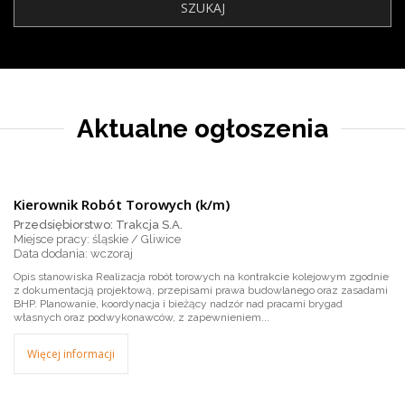
Aktualne ogłoszenia
Kierownik Robót Torowych (k/m)
Przedsiębiorstwo: Trakcja S.A.
Miejsce pracy: śląskie / Gliwice
wczoraj
Opis stanowiska Realizacja robót torowych na kontrakcie kolejowym zgodnie
z dokumentacją projektową, przepisami prawa budowlanego oraz zasadami
BHP. Planowanie, koordynacja i bieżący nadzór nad pracami brygad
własnych oraz podwykonawców, z zapewnieniem...
Więcej informacji